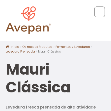
Home
Sobre
Início
Os nossos Produtos
Fermentos / Leveduras
Nós
Levedura Prensada
Mauri Clássica
Maximi
Produ
Mauri
subme
tos
Clássica
Marc
as
Conta
ctos
Levedura fresca prensada de alta atividade