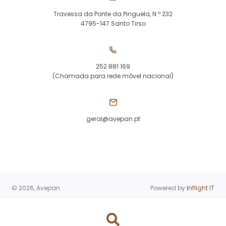
Travessa da Ponte da Pinguela, N.º 232
4795-147 Santo Tirso
252 881 169
(Chamada para rede móvel nacional)
geral@avepan.pt
© 2026, Avepan
Powered by
Inflight IT
Products
search