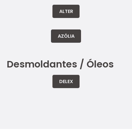
mp
ALTER
ost
as
AZÓLIA
Marc
as
Conta
Desmoldantes / Óleos
ctos
DELEX