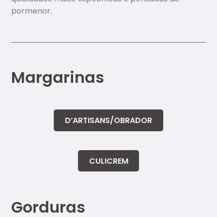
Me
pormenor.
lho
ran
tes
Pro
Margarinas
dut
os
de
Pa
D’ARTISANS/OBRADOR
ste
lari
a
CULICREM
Far
inh
Gorduras
as
Co