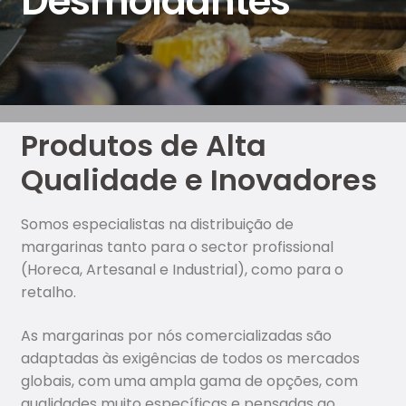
Desmoldantes
ed
ura
s
Ma
rga
Produtos de Alta
rin
as,
Qualidade e Inovadores
Go
rdu
Somos especialistas na distribuição de
ras
margarinas tanto para o sector profissional
e
(Horeca, Artesanal e Industrial), como para o
De
retalho.
sm
old
As margarinas por nós comercializadas são
ant
adaptadas às exigências de todos os mercados
es
globais, com uma ampla gama de opções, com
qualidades muito específicas e pensadas ao