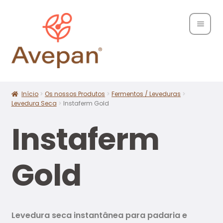
Home
Sobre
Início
Os nossos Produtos
Fermentos / Leveduras
Nós
Levedura Seca
Instaferm Gold
Maximi
Produ
Instaferm
subme
tos
Gold
Marc
as
Conta
ctos
Levedura seca instantânea para padaria e