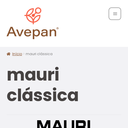
Home
Sobre
Início
mauri clássica
Nós
mauri
Maximi
Produ
subme
tos
clássica
Marc
as
Conta
ctos